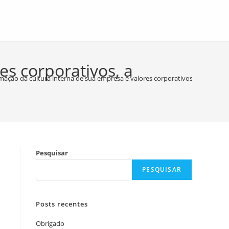
es corporativos, a
mação da cultura interna de sua empresa e valores corporativos, a reputaç
Pesquisar
PESQUISAR
Posts recentes
Obrigado