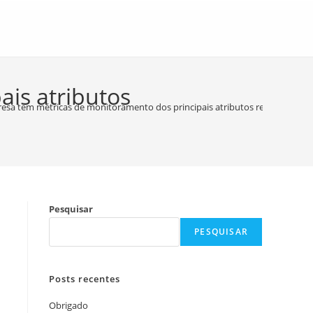
is atributos
esa tem métricas de monitoramento dos principais atributos relacionados
Pesquisar
PESQUISAR
Posts recentes
Obrigado