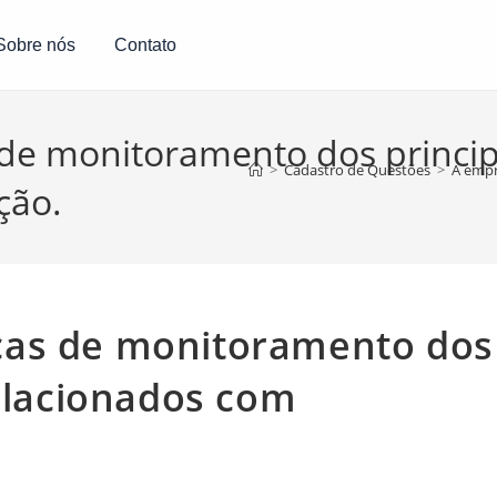
Sobre nós
Contato
de monitoramento dos principa
>
Cadastro de Questões
>
A empr
ção.
cas de monitoramento dos
relacionados com